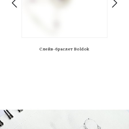
Слейв-браслет Boldok
С